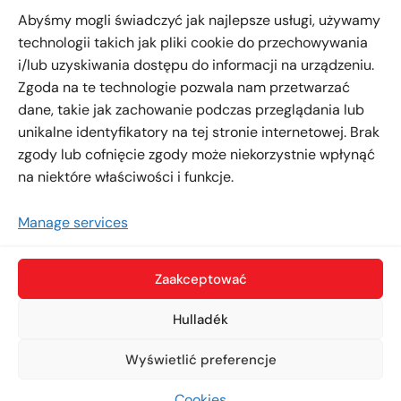
The company is registered in the commercial register
Abyśmy mogli świadczyć jak najlepsze usługi, używamy
maintained by the Regional Court in Ústí nad Labem, section
technologii takich jak pliki cookie do przechowywania
C, insert 4998. The company holds the ČSN EN ISO 9001:2009
i/lub uzyskiwania dostępu do informacji na urządzeniu.
certificate.
Zgoda na te technologie pozwala nam przetwarzać
dane, takie jak zachowanie podczas przeglądania lub
unikalne identyfikatory na tej stronie internetowej. Brak
zgody lub cofnięcie zgody może niekorzystnie wpłynąć
na niektóre właściwości i funkcje.
Manage services
Zaakceptować
Hulladék
Wyświetlić preferencje
Cookies