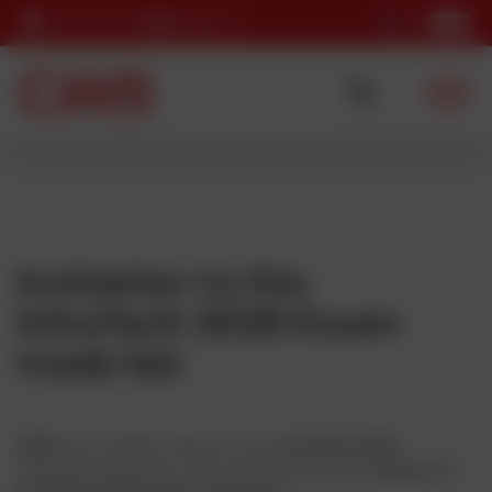
+420 725 037 152
cws@cws.cz
Invitation to the
InfraTech 2026 Essen
trade fair
CWS s.r.o.
cordially invites you to the
InfraTech 2026
international trade fair, which will take place from
January 13–