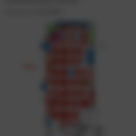
15, 2026, at Messe Essen in Germany.
.
Come visit us at
booth 3B24
.