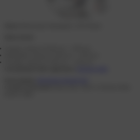
Venue
: Messe Essen, Messeplatz 1, 451 31 Essen
Date of event:
Tuesday, January 13: 9:00 a.m. – 5:00 p.m.
Wednesday, January 14: 9:00 a.m. – 5:00 p.m.
Thursday, January 15: 9:00 a.m. – 4:00 p.m.
Free admission after registration:
InfraTech 2026
Event website:
https://www.infratech.de/
Location of the stand
: Messe Essen. Hall N. 3, Entrance West,
booth N. 3B24