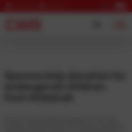
+420 725 037 152
cws@cws.cz
Sponsorship donation for
endangered children
from Klokánek
Thanks to this sponsorship and donations from many other
companies, AB-help donated its 27th minibus for transporting