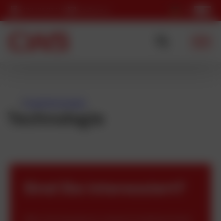
+420 725 037 152
cws@cws.cz
/
Produkt
Technologie
Technologie
Sind Sie interessiert?
Wenn Sie Interesse an unserem Produktsortiment