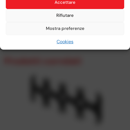
Accettare
Rifiutare
Mostra preferenze
Cookies
Prodotti correlati