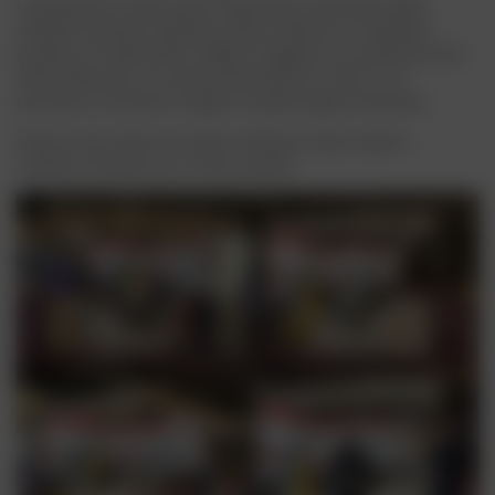
L’esposizione è stata molto frequentata, soprattutto dalla
clientela nazionale. Abbiamo potuto ottenere un feedback
prezioso e comprendere meglio le esigenze e le preferenze dei
clienti della zona. La nostra presentazione in fiera ci ha
permesso di orientarci meglio in questa regione dinamica.
Grazie a tutti coloro che hanno visitato il nostro stand e
mostrato interesse per i nostri prodotti.