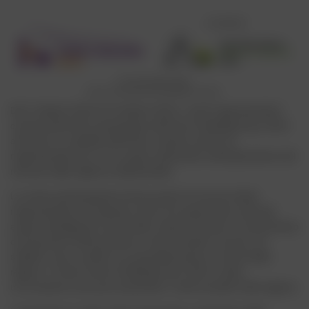
Dal 7 ottobre 2024 al 9 ottobre 2024, i nostri rappresentanti
commerciali hanno partecipato all’Home & Building Expo 2024
a Muscat, la capitale dell’Oman. Questo evento ha
rappresentato per noi un passo importante nell’esplorazione del
mercato della regione mediorientale.
La nostra partecipazione faceva parte di una più ampia
rappresentanza di aziende ceche che esponevano sotto gli
auspici dell’agenzia CzechTrade. Questo formato ci ha permesso
di presentare efficacemente i nostri prodotti e servizi e di
stabilire nuovi contatti con potenziali partner e clienti della
regione. L’Oman Home & Building Expo 2024 è stata
un’occasione unica per presentare i nostri prodotti nella regione.