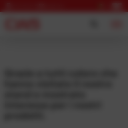
+420 725 037 152
cws@cws.cz
Grazie a tutti coloro che
hanno visitato il nostro
stand e mostrato
interesse per i nostri
prodotti.