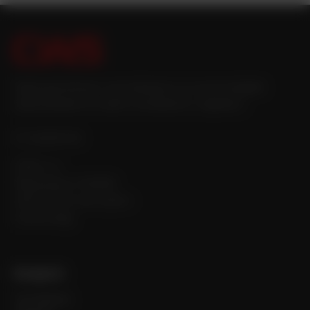
Saját gyártóüzem, beruházások az új technológiák
fejlesztésébe és stabil munkáltató a régióban.
IČ: 48290734
CWS s.r.o.
Masarykova 750/316
400 01 Ústí nad Labem
Csehország
Navigáció
Termékeink