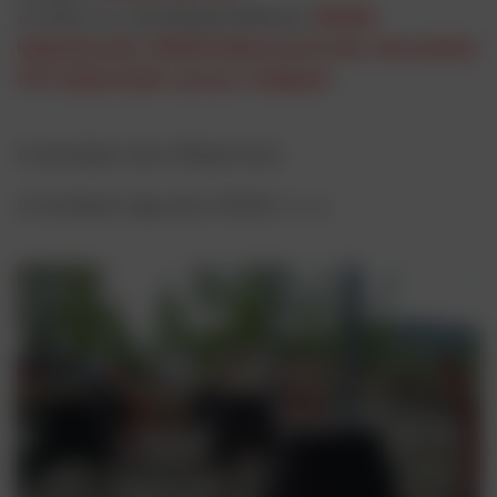
A CWS s.r.o. termékspecifikációi:
ZEKAN
kábelkamrák
,
ZEKAN kábelcsatornák
,
Tartozékok
,
PVC kábelvédő csövek
,
Fedlapok
A beruházó neve: Škoda Auto
A kivitelező cég neve: EDHAL s. r. o.