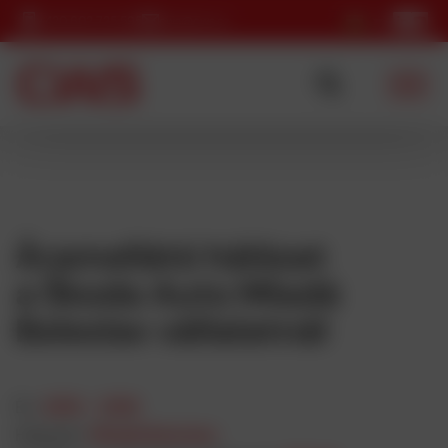
+420 602 725 595
cws@cws.cz
Áramellátó hálózat
a Škoda Auto Mladá
Boleslav vállalatnál
Év:
2015 - 2016
Helyszín:
Mladá Boleslav