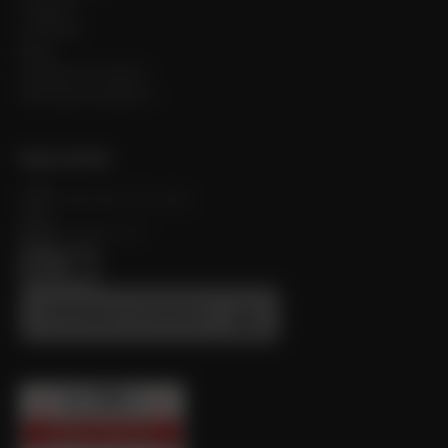
Cégünk
Letöltés
Blog
Dolgozzon nálunk
Környezetvédelem
Kapcsolatok
+420 602 725 595
cws@cws.cz
Katalógus letöltése