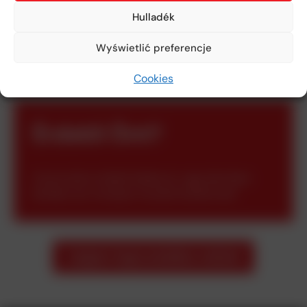
Hulladék
Wyświetlić preferencje
Cookies
Érdekli Önt?
Amennyiben érdekli kínálatunk, vagy bármilyen
kérdése van, forduljon hozzánk bizalommal!
Lépjen kapcsolatba velünk