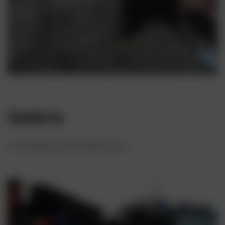
Galéria
A beruházó neve: Škoda Auto