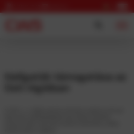
+420 602 725 595
cws@cws.cz
Hallgatók támogatása az
Ústí régióban
A CWS s. r. o. vállalat szponzori adományt nyújtott az ústí nad
labemi ipari szakközépiskolának egy kísérleti projekthez,
amelynek célja az első hibrid tanterem létrehozása a diákok
számára ebben a régióban.