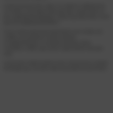
A hibrid tantermet 2022. május 5-én adták át a diákoknak Ing.
Jan Schiller, az Ústí régió kormányzója, Mgr. Jaroslav Mareš, az
ipari szakközépiskola igazgatója, valamint Ing. Martin Mikš, a CWS
ügyvezető igazgatója jelenlétében.
Ennek a hibrid tanteremnek köszönhetően sem az iskola, sem
a diákok nem kerülhetnek váratlan helyzetbe
a mozgáskorlátozások, az üzemelés korlátozása, illetve
a tanórákon a diákok vagy tanárok megnövekedett hiányzása
miatt.
Az idei évben tovább bővülnek ennek a tanteremnek az oktatási
lehetőségei egy új interaktív tábla beszerzésének köszönhetően.