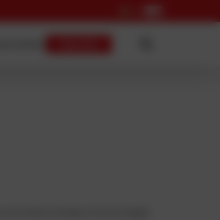
ezetvédelem
Kapcsolat
ról a következő témában: Új technológiák