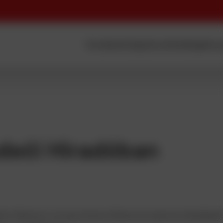
Termékeink
Cégünk
Letöltés
Blog
Körny
Ledeči Híradóban
dimír Martinec és Ing. Kristýna Klikarová szakmai előadásá