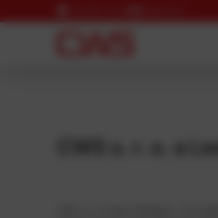
+420 602 725 595
cws@cws.cz
CWS s. r. o. a 
CWS s. r. o. a Ledeči Híradóban – cikk Vla