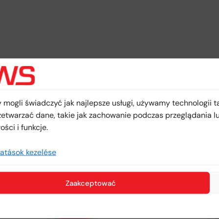
mogli świadczyć jak najlepsze usługi, używamy technologii ta
etwarzać dane, takie jak zachowanie podczas przeglądania lub
ści i funkcje.
tatások kezelése
Zaakceptować