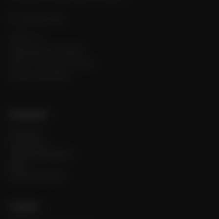
IČ: 482 90 734
CWS s.r.o.
Masarykova 750/316
400 01 Ústí nad Labem
Česká republika
Navigation
Produits
Entreprise
Téléchargements
Blog
Environnement
Contact