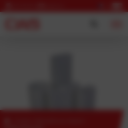
+420 725 037 152
cws@cws.cz
/
Produit
/
Fabrication sur mesure
/
Profils d’extrusion