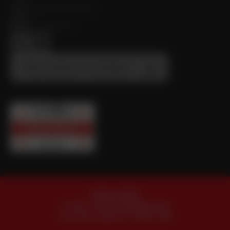
+420 725 037 152
cws@cws.cz
Téléchargez le catalogue
Politique RGPD
Proudly created by
draftspot.net
Tous droits réservés © 2024, CWS