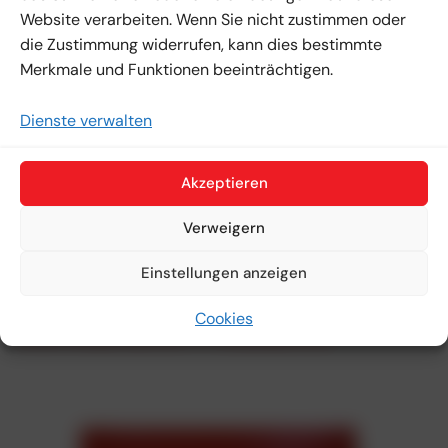
Standardausführung
Website verarbeiten. Wenn Sie nicht zustimmen oder
die Zustimmung widerrufen, kann dies bestimmte
Gemäß der technischen Norm EN 50520
Merkmale und Funktionen beeinträchtigen.
Material
PVC-
Dienste verwalten
Länge
330
Farbe
gelb
Akzeptieren
Dicke
2 m
Verweigern
Beschreibung
willk
Einstellungen anzeigen
Verwandte Produkte
Cookies