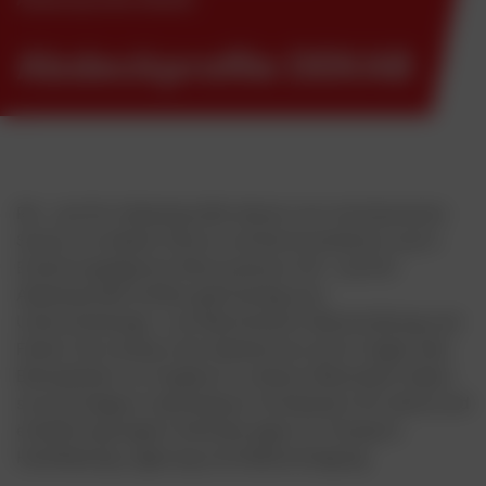
Abdeckprofile DEKAB
RH- und HA-Abdeckprofile dienen zum mechanischen
Schutz von Kabeln (Strom und Kommunikation) und in
Erdreich gelagerten Rohrsystemen. RH- und HA-
Abdeckprofile erfüllen gleichzeitig eine
Unterscheidungs- und Warnfunktion (Beschreibung und
Farbe). Sie ersetzen den Kabelschutz durch Ziegel oder
Betonplatten. Im Vergleich zu diesen Materialien haben
sie eine längere Lebensdauer (mindestens 30 Jahre) und
erheblich geringere Anforderungen an Transport,
Handhabung, Lagerung und Selbstverlegung.