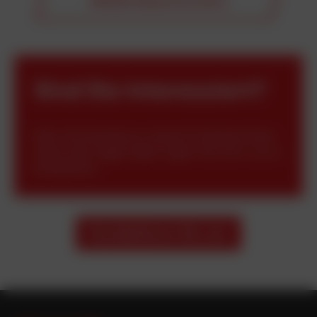
DEKAB Abdeckstreifen
Sind Sie interessiert?
Wenn Sie Interesse an unserem Produktsortiment
haben oder Fragen haben, zögern Sie nicht, uns zu
kontaktieren!
Kontaktieren Sie uns