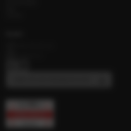
Herunterladen
Blog
Umwelt
Kontakt
+420 725 037 152
cws@cws.cz
Laden Sie den Katalog herunter