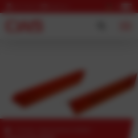
+420 725 037 152
cws@cws.cz
/
Produkt
/
Abdeckplatten DEKAB
/
Abdeckprofile DEKAB