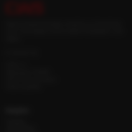
Eigene Produktionsanlage, Investition zur Entwicklung
neuer Technologien und ein stabiler Arbeitgeber in der
Region.
IČ: 482 90 734
CWS s.r.o.
Masarykova 750/316
400 01 Ústí nad Labem
Česká republika
Navigation
Produkte
Unternehmen