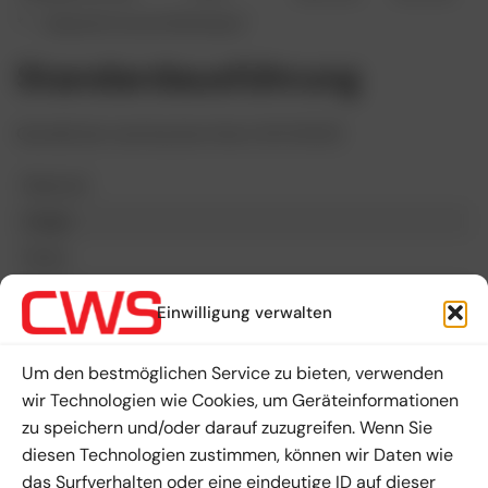
* – Gewicht ist ein Richtwert
Standardausführung
Gemäß der technischen Norm EN 50520
Material
Länge
Farbe
Dicke
Einwilligung verwalten
Beschreibung
Garantierte Materiallebensdauer
Um den bestmöglichen Service zu bieten, verwenden
wir Technologien wie Cookies, um Geräteinformationen
Ökologische Entsorgung
zu speichern und/oder darauf zuzugreifen. Wenn Sie
Nicht-
diesen Technologien zustimmen, können wir Daten wie
das Surfverhalten oder eine eindeutige ID auf dieser