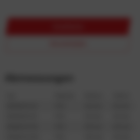
Einzelheiten
Herunterladen
Abmessungen
Typ
Material
Breite a
Höhe b
DEKAB RH 40
PVC
40 mm
35 mm
DEKAB RH 50
PVC
50 mm
45 mm
DEKAB HA 110
PVC
110 mm
40 mm
DEKAB HA 120
PVC
120 mm
40 mm