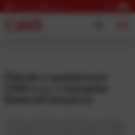
+420 725 037 152
cws@cws.cz
Článek o společnosti
CWS s.r.o. v časopise
ElektroPrůmysl.cz
V březnovém vydání časopisu ElektroPrůmysl.cz vyšel článek
o naší společnosti CWS s.r.o. a našich produktech. Zaměřuje se