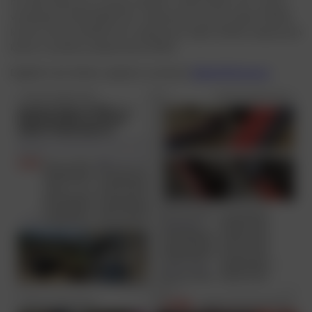
na naše řešení pro ochranu kabelů a inženýrských sítí, včetně
výstražných fólií DEKAB FOIL, kabelových krycích desek DEKAB,
krycích návinů DEKAB FLEX, kabelových žlabů ZEKAN, kabelových
komor a systému kabelovodů ZEKAN.
Digitální verzi článku najdete na stránce
ElektroPrůmysl.cz
.