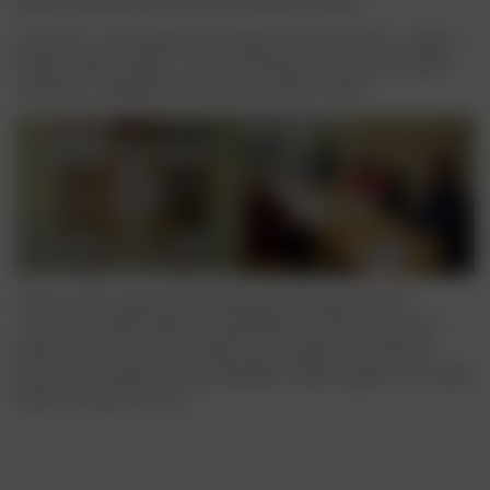
tříleté učňovské obory, tak i pro maturitní ročníky.
Informace o naší společnosti můžete od dubna vidět v budově
Střední odborné školy v Ledči nad Sázavou, kam jsme umístili
nástěnku s nabídkami pro studenty i jejich rodiče.
Zároveň naše společnost připravila pro studenty třetích
a čtvrtých ročníků odbornou přednášku na téma zpracování
plastů pomocí extruze a použití Lean metodik ve výrobních
procesech. Studenty naše přednáška natolik zaujala, že se začali
hlásit na odborné praxe.