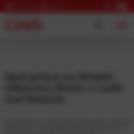
+420 725 037 152
cws@cws.cz
Spolupráce se Střední
odbornou školou v Ledči
nad Sázavou
Naše společnost se rozhodla podpořit místní studenty ze Střední
odborné školy v Ledči nad Sázavou poskytnutím praxe jak pro